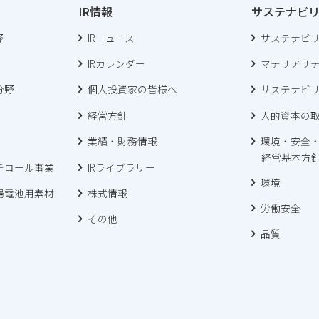
IR情報
サステナビ
野
IRニュース
サステナビ
IRカレンダー
マテリアリ
分野
個人投資家の皆様へ
サステナビ
経営方針
人的資本の
業績・財務情報
環境・安全
経営基本方
テロール事業
IRライブラリー
環境
陽電池用素材
株式情報
労働安全
その他
品質