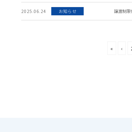
譲渡制限付
2025.06.24
お知らせ
«
‹