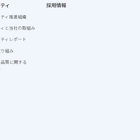
リティ
採用情報
リティ推進組織
ティと当社の取組み
リティレポート
取り組み
・品質に関する
針