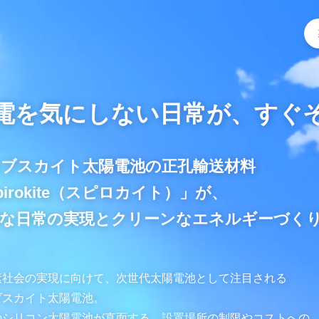
電を気にしない日常が、
すぐ
ロブスカイト太陽電池の正孔輸送材料
pirokite（スピロカイト）」が、
利な日常の実現とクリーンなエネルギーづく
素社会の実現に向けて、次世代太陽電池として注目される
ブスカイト太陽電池。
のシリコン太陽電池が直面する、設置場所の制限やコストへの