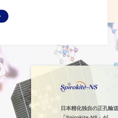
日本精化独自の正孔輸
「Spirokite-NS」が