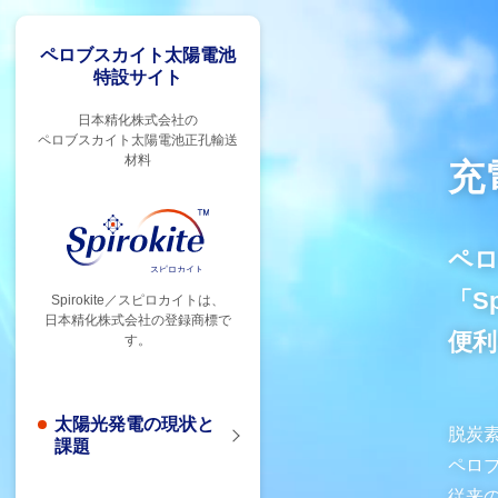
ペロブスカイト太陽電池
特設サイト
日本精化株式会社の
ペロブスカイト太陽電池
正孔輸送
材料
充
ペ
「S
Spirokite／スピロカイトは、
日本精化株式会社の登録商標で
便
す。
太陽光発電の現状と
脱炭
課題
ペロ
従来