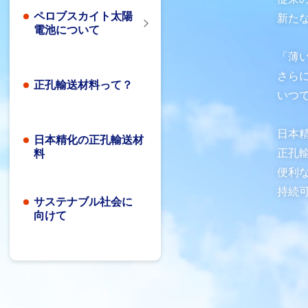
ペロブスカイト太陽
新た
電池
について
「薄
さら
正孔輸送材料って？
いつ
日本
日本精化の正孔輸送材
正孔輸
料
便利
持続
サステナブル社会に
向けて