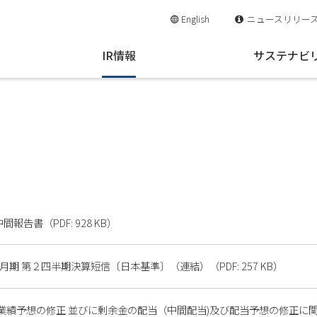
English
ニュースリリー
IR情報
サステナビ
間報告書（PDF: 928 KB）
３月期 第２四半期決算短信〔日本基準〕（連結）（PDF: 257 KB）
業績予想の修正 並びに剰余金の配当（中間配当)及び配当予想の修正に