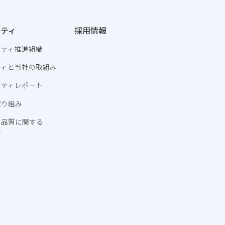
リティ
採用情報
リティ推進組織
ティと当社の取組み
リティレポート
取り組み
・品質に関する
針