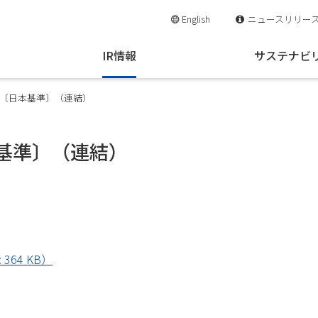
English
ニュースリリー
IR情報
サステナビ
短信〔日本基準〕（連結）
本基準〕（連結）
64 KB）