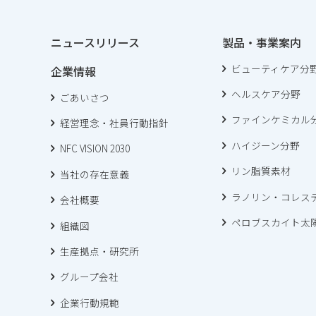
ニュースリリース
製品・事業案内
ビューティケア分
企業情報
ヘルスケア分野
ごあいさつ
ファインケミカル
経営理念・社員行動指針
ハイジーン分野
NFC VISION 2030
リン脂質素材
当社の存在意義
ラノリン・コレス
会社概要
ペロブスカイト太
組織図
生産拠点・研究所
グループ会社
企業行動規範