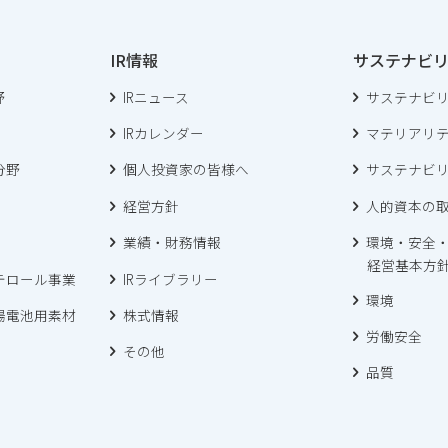
IR情報
サステナビ
野
IRニュース
サステナビ
IRカレンダー
マテリアリ
分野
個人投資家の皆様へ
サステナビ
経営方針
人的資本の
業績・財務情報
環境・安全
経営基本方
テロール事業
IRライブラリー
環境
陽電池用素材
株式情報
労働安全
その他
品質