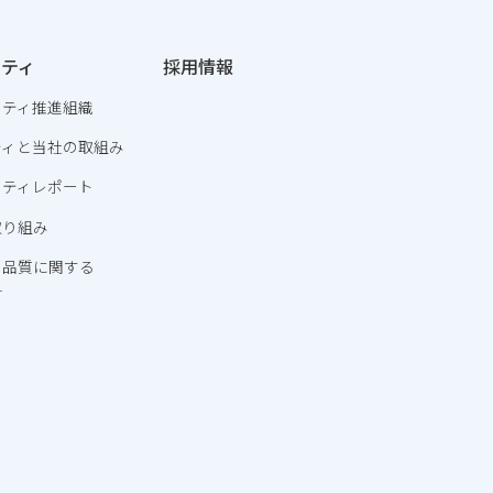
リティ
採用情報
リティ推進組織
ティと当社の取組み
リティレポート
取り組み
・品質に関する
針