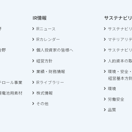
IR情報
サステナビ
野
IRニュース
サステナビ
IRカレンダー
マテリアリ
分野
個人投資家の皆様へ
サステナビ
経営方針
人的資本の
業績・財務情報
環境・安全
経営基本方
テロール事業
IRライブラリー
環境
陽電池用素材
株式情報
労働安全
その他
品質