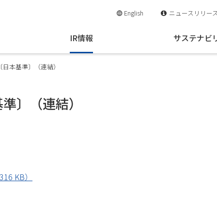
English
ニュースリリー
IR情報
サステナビ
信〔日本基準〕（連結）
本基準〕（連結）
16 KB）