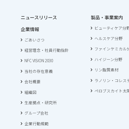
ニュースリリース
製品・事業案内
ビューティケア分
企業情報
ヘルスケア分野
ごあいさつ
ファインケミカル
経営理念・社員行動指針
ハイジーン分野
NFC VISION 2030
リン脂質素材
当社の存在意義
ラノリン・コレス
会社概要
ペロブスカイト太
組織図
生産拠点・研究所
グループ会社
企業行動規範