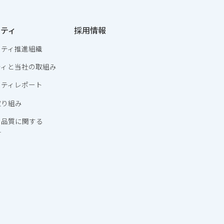
リティ
採用情報
リティ推進組織
ティと当社の取組み
リティレポート
取り組み
・品質に関する
針