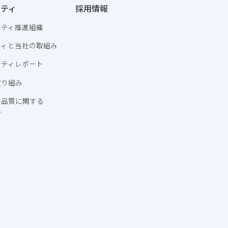
リティ
採用情報
リティ推進組織
ティと当社の取組み
リティレポート
取り組み
・品質に関する
針