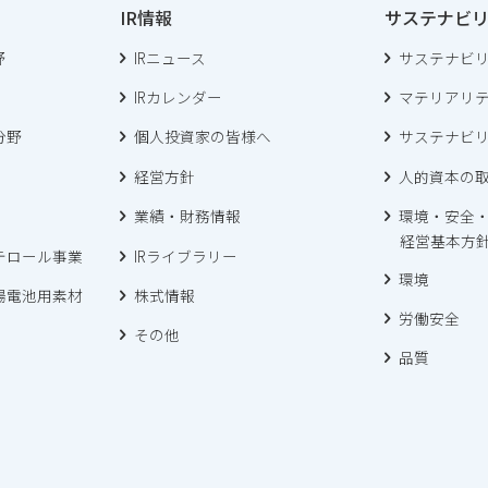
IR情報
サステナビ
野
IRニュース
サステナビ
IRカレンダー
マテリアリ
分野
個人投資家の皆様へ
サステナビ
経営方針
人的資本の
業績・財務情報
環境・安全
経営基本方
テロール事業
IRライブラリー
環境
陽電池用素材
株式情報
労働安全
その他
品質